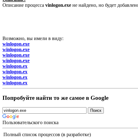
Описание процесса
vinlogon.exe
не найдено, но будет добавле
Возможно, вы имели в виду:
winlogon.exe
winlogon.exe
winlogon.exe
winlogon.exe
winlogon.ex
winlogon.ex
winlogon.ex
winlogon.ex
Попробуйте найти то же самое в Google
Пользовательского поиска
Полный список процессов (в разработке)