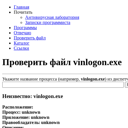
Главная
Почитать
Антивирусная лаборатория
Записки программиста
Программы
Отвечаю
Проверить файл
Каталог
Ссылки
Проверить файл vinlogon.exe
Укажите название процесса (например,
vinlogon.exe
) из диспет
Неизвестно: vinlogon.exe
Расположение:
Процесс:
unknown
Приложение:
unknown
Правообладатель:
unknown
Описание: