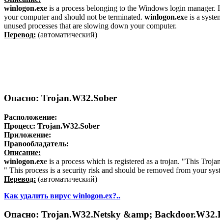
winlogon.ex
e is a process belonging to the Windows login manager. I
your computer and should not be terminated.
winlogon.ex
e is a syst
unused processes that are slowing down your computer.
Перевод:
(автоматический)
Опасно: Trojan.W32.Sober
Расположение:
Процесс:
Trojan.W32.Sober
Приложение:
Правообладатель:
Описание:
winlogon.ex
e is a process which is registered as a trojan. "This Tro
" This process is a security risk and should be removed from your sys
Перевод:
(автоматический)
Как удалить вирус winlogon.ex?..
Опасно: Trojan.W32.Netsky &amp; Backdoor.W32.