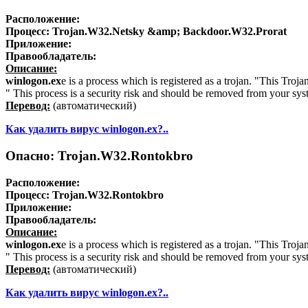
Расположение:
Процесс:
Trojan.W32.Netsky &amp; Backdoor.W32.Prorat
Приложение:
Правообладатель:
Описание:
winlogon.ex
e is a process which is registered as a trojan. "This Tro
" This process is a security risk and should be removed from your sys
Перевод:
(автоматический)
Как удалить вирус winlogon.ex?..
Опасно: Trojan.W32.Rontokbro
Расположение:
Процесс:
Trojan.W32.Rontokbro
Приложение:
Правообладатель:
Описание:
winlogon.ex
e is a process which is registered as a trojan. "This Tro
" This process is a security risk and should be removed from your sys
Перевод:
(автоматический)
Как удалить вирус winlogon.ex?..