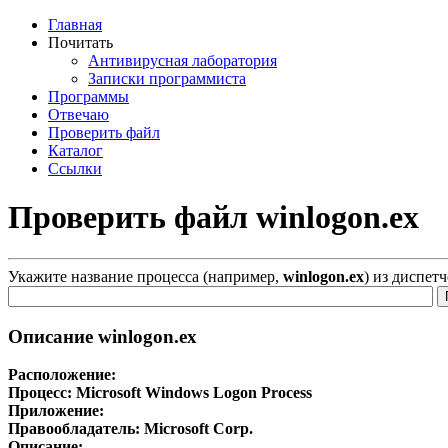
Главная
Почитать
Антивирусная лаборатория
Записки программиста
Программы
Отвечаю
Проверить файл
Каталог
Ссылки
Проверить файл winlogon.ex
Укажите название процесса (например,
winlogon.ex
) из диспет
Описание winlogon.ex
Расположение:
Процесс:
Microsoft Windows Logon Process
Приложение:
Правообладатель:
Microsoft Corp.
Описание: