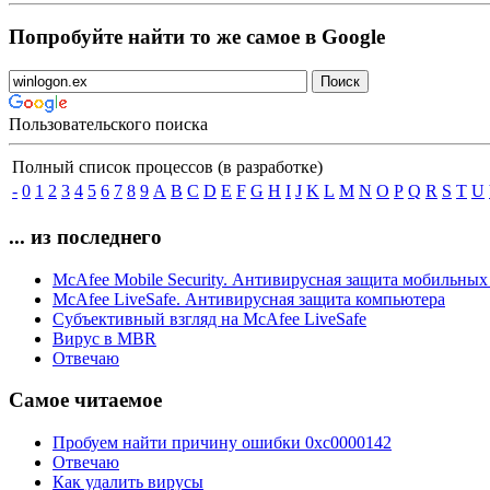
Попробуйте найти то же самое в Google
Пользовательского поиска
Полный список процессов (в разработке)
-
0
1
2
3
4
5
6
7
8
9
A
B
C
D
E
F
G
H
I
J
K
L
M
N
O
P
Q
R
S
T
U
... из последнего
McAfee Mobile Security. Антивирусная защита мобильных
McAfee LiveSafe. Антивирусная защита компьютера
Субъективный взгляд на McAfee LiveSafe
Вирус в MBR
Отвечаю
Самое читаемое
Пробуем найти причину ошибки 0xc0000142
Отвечаю
Как удалить вирусы