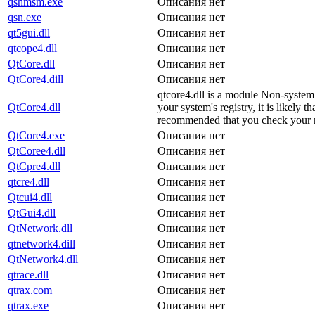
qshmsm.exe
Описания нет
qsn.exe
Описания нет
qt5gui.dll
Описания нет
qtcope4.dll
Описания нет
QtCore.dll
Описания нет
QtCore4.dill
Описания нет
qtcore4.dll is a module Non-system 
QtCore4.dll
your system's registry, it is likely
recommended that you check your re
QtCore4.exe
Описания нет
QtCoree4.dll
Описания нет
QtCpre4.dll
Описания нет
qtcre4.dll
Описания нет
Qtcui4.dll
Описания нет
QtGui4.dll
Описания нет
QtNetwork.dll
Описания нет
qtnetwork4.dill
Описания нет
QtNetwork4.dll
Описания нет
qtrace.dll
Описания нет
qtrax.com
Описания нет
qtrax.exe
Описания нет