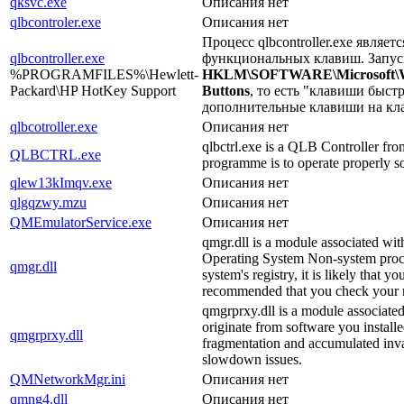
qksvc.exe
Описания нет
qlbcontroler.exe
Описания нет
Процесс qlbcontroller.exe явля
qlbcontroller.exe
функциональных клавиш. Запуск
%PROGRAMFILES%\Hewlett-
HKLM\SOFTWARE\Microsoft\Wi
Packard\HP HotKey Support
Buttons
, то есть "клавиши быстр
дополнительные клавиши на кла
qlbcotroller.exe
Описания нет
qlbctrl.exe is a QLB Controller fr
QLBCTRL.exe
programme is to operate properly s
qlew13kImqv.exe
Описания нет
qlgqzwy.mzu
Описания нет
QMEmulatorService.exe
Описания нет
qmgr.dll is a module associated wi
Operating System Non-system process
qmgr.dll
system's registry, it is likely that
recommended that you check your re
qmgrprxy.dll is a module associat
originate from software you installed
qmgrprxy.dll
fragmentation and accumulated inval
slowdown issues.
QMNetworkMgr.ini
Описания нет
qmng4.dll
Описания нет