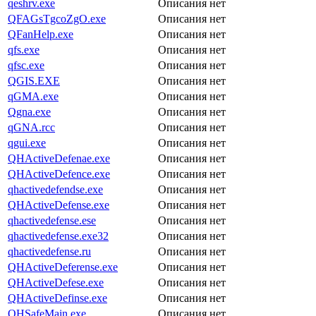
qeshrv.exe
Описания нет
QFAGsTgcoZgO.exe
Описания нет
QFanHelp.exe
Описания нет
qfs.exe
Описания нет
qfsc.exe
Описания нет
QGIS.EXE
Описания нет
qGMA.exe
Описания нет
Qgna.exe
Описания нет
qGNA.rcc
Описания нет
qgui.exe
Описания нет
QHActiveDefenae.exe
Описания нет
QHActiveDefence.exe
Описания нет
qhactivedefendse.exe
Описания нет
QHActiveDefense.exe
Описания нет
qhactivedefense.ese
Описания нет
qhactivedefense.exe32
Описания нет
qhactivedefense.ru
Описания нет
QHActiveDeferense.exe
Описания нет
QHActiveDefese.exe
Описания нет
QHActiveDefinse.exe
Описания нет
QHSafeMain.exe
Описания нет