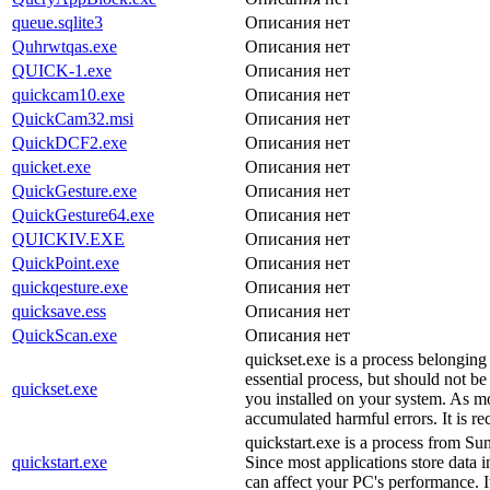
queue.sqlite3
Описания нет
Quhrwtqas.exe
Описания нет
QUICK-1.exe
Описания нет
quickcam10.exe
Описания нет
QuickCam32.msi
Описания нет
QuickDCF2.exe
Описания нет
quicket.exe
Описания нет
QuickGesture.exe
Описания нет
QuickGesture64.exe
Описания нет
QUICKIV.EXE
Описания нет
QuickPoint.exe
Описания нет
quickqesture.exe
Описания нет
quicksave.ess
Описания нет
QuickScan.exe
Описания нет
quickset.exe is a process belongin
essential process, but should not b
quickset.exe
you installed on your system. As mos
accumulated harmful errors. It is r
quickstart.exe is a process from Su
quickstart.exe
Since most applications store data i
can affect your PC's performance. I