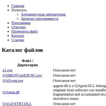
Главная
Почитать
Антивирусная лаборатория
Записки программиста
Программы
Отвечаю
Проверить файл
Каталог
Ссылки
Каталог файлов
Файл /
Директория
q1.exe
Описания нет
Q5BRQFUpeE9UfjC.exe
Описания нет
QAEvent.exe
Описания нет
qagent.dll is a QAgent.DLL belong
originate from software you installed
QAgent.dll
fragmentation and accumulated inval
slowdown issues.
QAGENTRT.DLL
Описания нет