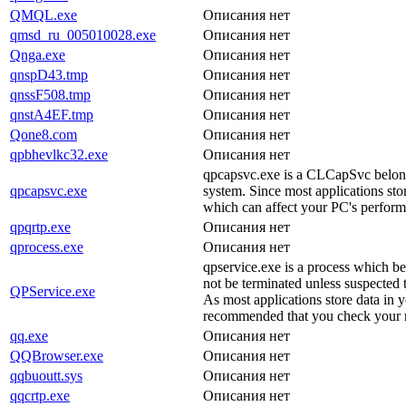
QMQL.exe
Описания нет
qmsd_ru_005010028.exe
Описания нет
Qnga.exe
Описания нет
qnspD43.tmp
Описания нет
qnssF508.tmp
Описания нет
qnstA4EF.tmp
Описания нет
Qone8.com
Описания нет
qpbhevlkc32.exe
Описания нет
qpcapsvc.exe is a CLCapSvc belong
qpcapsvc.exe
system. Since most applications stor
which can affect your PC's perform
qpqrtp.exe
Описания нет
qprocess.exe
Описания нет
qpservice.exe is a process which b
not be terminated unless suspected 
QPService.exe
As most applications store data in yo
recommended that you check your re
qq.exe
Описания нет
QQBrowser.exe
Описания нет
qqbuoutt.sys
Описания нет
qqcrtp.exe
Описания нет