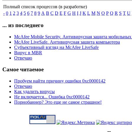
Полный список процессов (в разработке)
-
0
1
2
3
4
5
6
7
8
9
A
B
C
D
E
F
G
H
I
J
K
L
M
N
O
P
Q
R
S
T
U
... из последнего
McAfee Mobile Security. Антивирусная защита мобильных
McAfee LiveSafe. Антивирусная защита компьютера
Субъективный взгляд на McAfee LiveSafe
Вирус в MBR
Отвечаю
Самое читаемое
Пробуем найти причину ошибки 0xc0000142
Отвечаю
Как удалить вирусы
Не включается... Ошибка 0xc0000142
Порнобаннер? Это еще не самое страшное!