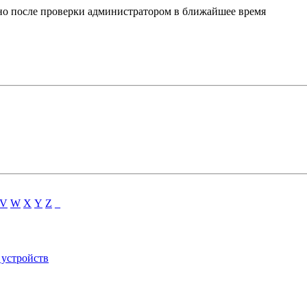
ено после проверки администратором в ближайшее время
V
W
X
Y
Z
_
 устройств