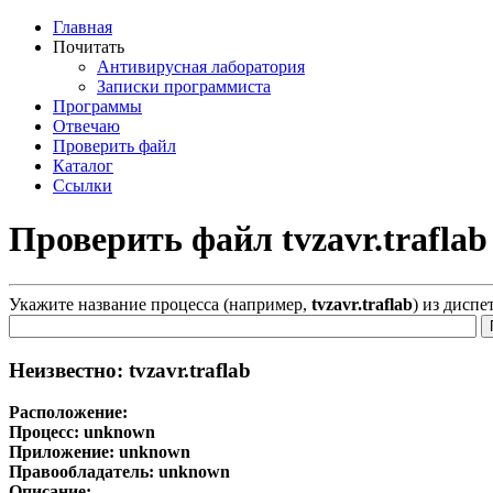
Главная
Почитать
Антивирусная лаборатория
Записки программиста
Программы
Отвечаю
Проверить файл
Каталог
Ссылки
Проверить файл tvzavr.traflab
Укажите название процесса (например,
tvzavr.traflab
) из диспе
Неизвестно: tvzavr.traflab
Расположение:
Процесс:
unknown
Приложение:
unknown
Правообладатель:
unknown
Описание: