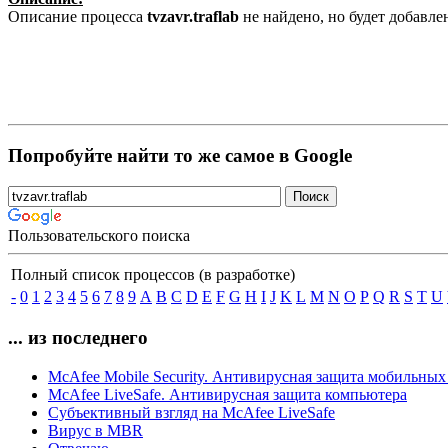
Описание процесса
tvzavr.traflab
не найдено, но будет добавл
Попробуйте найти то же самое в Google
Пользовательского поиска
Полный список процессов (в разработке)
-
0
1
2
3
4
5
6
7
8
9
A
B
C
D
E
F
G
H
I
J
K
L
M
N
O
P
Q
R
S
T
U
... из последнего
McAfee Mobile Security. Антивирусная защита мобильных
McAfee LiveSafe. Антивирусная защита компьютера
Субъективный взгляд на McAfee LiveSafe
Вирус в MBR