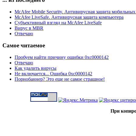
McAfee Mobile Security. Антивирусная защита мобильных
McAfee LiveSafe. Антивирусная защита компьютера
Субъективный взгляд на McAfee LiveSafe
Вирус в MBR
Отвечаю
Самое читаемое
Пробуем найти причину ошибки 0xc0000142
Отвечаю
Как удалить вирусы
Не включается... Ошибка 0xc0000142
Порнобаннер? Это еще не самое страшное!
При копиро