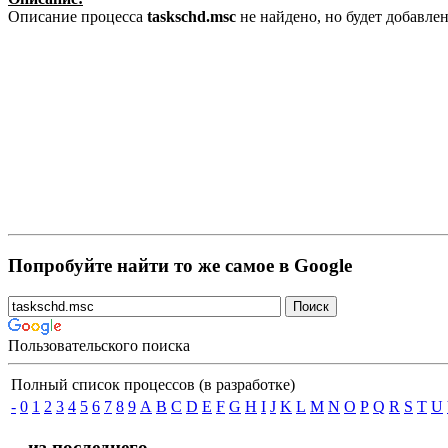
Описание процесса
taskschd.msc
не найдено, но будет добавле
Попробуйте найти то же самое в Google
Пользовательского поиска
Полный список процессов (в разработке)
-
0
1
2
3
4
5
6
7
8
9
A
B
C
D
E
F
G
H
I
J
K
L
M
N
O
P
Q
R
S
T
U
... из последнего