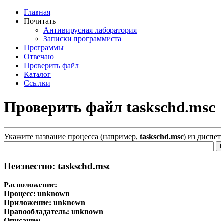
Главная
Почитать
Антивирусная лаборатория
Записки программиста
Программы
Отвечаю
Проверить файл
Каталог
Ссылки
Проверить файл taskschd.msc
Укажите название процесса (например,
taskschd.msc
) из диспе
Неизвестно: taskschd.msc
Расположение:
Процесс:
unknown
Приложение:
unknown
Правообладатель:
unknown
Описание: