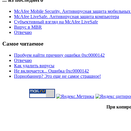
McAfee Mobile Security. Антивирусная защита мобильных
McAfee LiveSafe. Антивирусная защита компьютера
Субъективный взгляд на McAfee LiveSafe
Вирус в MBR
Отвечаю
Самое читаемое
Пробуем найти причину ошибки 0xc0000142
Отвечаю
Как удалить вирусы
Не включается... Ошибка 0xc0000142
Порнобаннер? Это еще не самое страшное!
При копиро