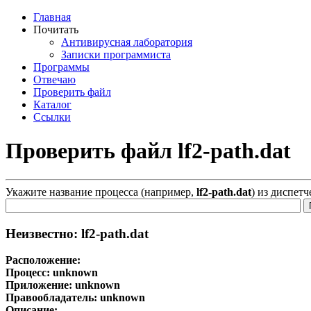
Главная
Почитать
Антивирусная лаборатория
Записки программиста
Программы
Отвечаю
Проверить файл
Каталог
Ссылки
Проверить файл lf2-path.dat
Укажите название процесса (например,
lf2-path.dat
) из диспет
Неизвестно: lf2-path.dat
Расположение:
Процесс:
unknown
Приложение:
unknown
Правообладатель:
unknown
Описание: