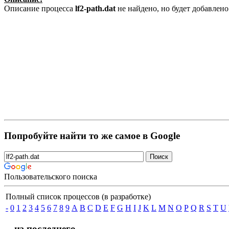
Описание процесса
lf2-path.dat
не найдено, но будет добавлен
Попробуйте найти то же самое в Google
Пользовательского поиска
Полный список процессов (в разработке)
-
0
1
2
3
4
5
6
7
8
9
A
B
C
D
E
F
G
H
I
J
K
L
M
N
O
P
Q
R
S
T
U
... из последнего