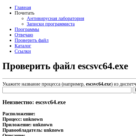
Главная
Почитать
Антивирусная лаборатория
Записки программиста
Программы
Отвечаю
Проверить файл
Каталог
Ссылки
Проверить файл escsvc64.exe
Укажите название процесса (например,
escsvc64.exe
) из диспет
Неизвестно: escsvc64.exe
Расположение:
Процесс:
unknown
Приложение:
unknown
Правообладатель:
unknown
Описание: