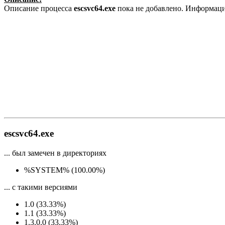
Описание процесса
escsvc64.exe
пока не добавлено. Информаци
escsvc64.exe
... был замечен в директориях
%SYSTEM% (100.00%)
... с такими версиями
1.0 (33.33%)
1.1 (33.33%)
1.3.0.0 (33.33%)