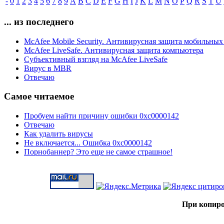
-
0
1
2
3
4
5
6
7
8
9
A
B
C
D
E
F
G
H
I
J
K
L
M
N
O
P
Q
R
S
T
U
... из последнего
McAfee Mobile Security. Антивирусная защита мобильных
McAfee LiveSafe. Антивирусная защита компьютера
Субъективный взгляд на McAfee LiveSafe
Вирус в MBR
Отвечаю
Самое читаемое
Пробуем найти причину ошибки 0xc0000142
Отвечаю
Как удалить вирусы
Не включается... Ошибка 0xc0000142
Порнобаннер? Это еще не самое страшное!
При копиро