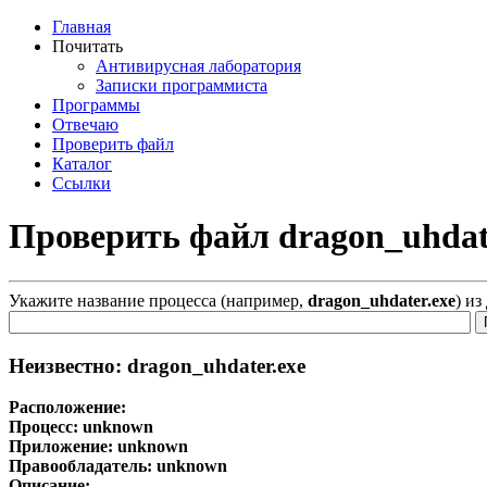
Главная
Почитать
Антивирусная лаборатория
Записки программиста
Программы
Отвечаю
Проверить файл
Каталог
Ссылки
Проверить файл dragon_uhdat
Укажите название процесса (например,
dragon_uhdater.exe
) из
Неизвестно: dragon_uhdater.exe
Расположение:
Процесс:
unknown
Приложение:
unknown
Правообладатель:
unknown
Описание: