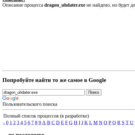
Описание процесса
dragon_uhdater.exe
не найдено, но будет 
Попробуйте найти то же самое в Google
Пользовательского поиска
Полный список процессов (в разработке)
-
0
1
2
3
4
5
6
7
8
9
A
B
C
D
E
F
G
H
I
J
K
L
M
N
O
P
Q
R
S
T
U
... из последнего