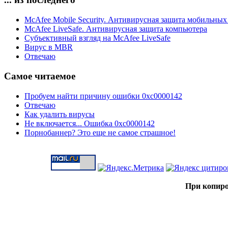
McAfee Mobile Security. Антивирусная защита мобильных
McAfee LiveSafe. Антивирусная защита компьютера
Субъективный взгляд на McAfee LiveSafe
Вирус в MBR
Отвечаю
Самое читаемое
Пробуем найти причину ошибки 0xc0000142
Отвечаю
Как удалить вирусы
Не включается... Ошибка 0xc0000142
Порнобаннер? Это еще не самое страшное!
При копиро