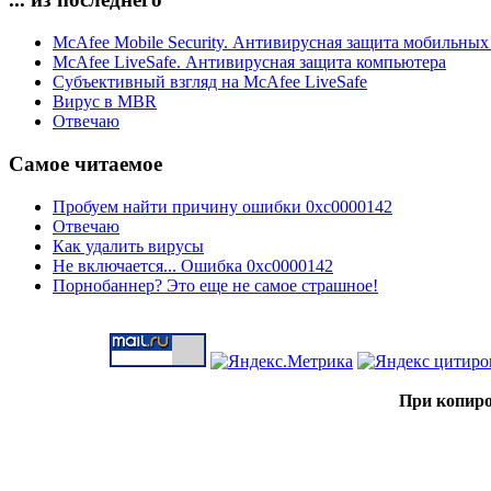
McAfee Mobile Security. Антивирусная защита мобильных
McAfee LiveSafe. Антивирусная защита компьютера
Субъективный взгляд на McAfee LiveSafe
Вирус в MBR
Отвечаю
Самое читаемое
Пробуем найти причину ошибки 0xc0000142
Отвечаю
Как удалить вирусы
Не включается... Ошибка 0xc0000142
Порнобаннер? Это еще не самое страшное!
При копиро