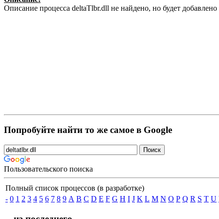
Описание процесса deltaTlbr.dll не найдено, но будет добавле
Попробуйте найти то же самое в Google
Пользовательского поиска
Полный список процессов (в разработке)
-
0
1
2
3
4
5
6
7
8
9
A
B
C
D
E
F
G
H
I
J
K
L
M
N
O
P
Q
R
S
T
U
... из последнего