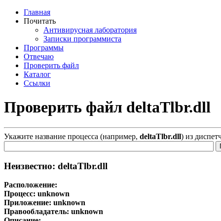
Главная
Почитать
Антивирусная лаборатория
Записки программиста
Программы
Отвечаю
Проверить файл
Каталог
Ссылки
Проверить файл deltaTlbr.dll
Укажите название процесса (например,
deltaTlbr.dll
) из диспет
Неизвестно: deltaTlbr.dll
Расположение:
Процесс:
unknown
Приложение:
unknown
Правообладатель:
unknown
Описание: