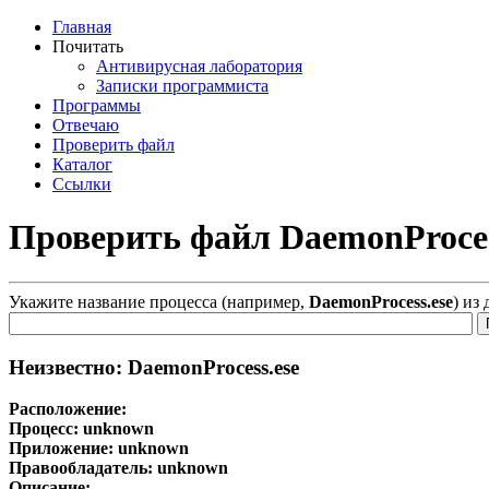
Главная
Почитать
Антивирусная лаборатория
Записки программиста
Программы
Отвечаю
Проверить файл
Каталог
Ссылки
Проверить файл DaemonProces
Укажите название процесса (например,
DaemonProcess.ese
) из
Неизвестно: DaemonProcess.ese
Расположение:
Процесс:
unknown
Приложение:
unknown
Правообладатель:
unknown
Описание: