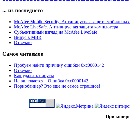
... из последнего
McAfee Mobile Security. Антивирусная защита мобильных
McAfee LiveSafe. Антивирусная защита компьютера
Субъективный взгляд на McAfee LiveSafe
Вирус в MBR
Отвечаю
Самое читаемое
Пробуем найти причину ошибки 0xc0000142
Отвечаю
Как удалить вирусы
Не включается... Ошибка 0xc0000142
Порнобаннер? Это еще не самое страшное!
При копиро