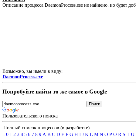
Описание процесса DaemonProcess.ese не найдено, но будет д
Возможно, вы имели в виду:
DaemonProcess.exe
Попробуйте найти то же самое в Google
Пользовательского поиска
Полный список процессов (в разработке)
-
0
1
2
3
4
5
6
7
8
9
A
B
C
D
E
F
G
H
I
J
K
L
M
N
O
P
Q
R
S
T
U