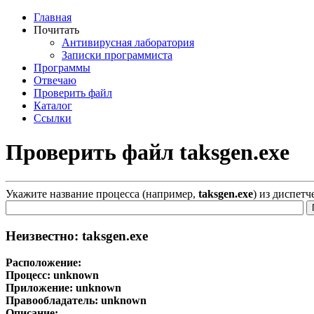
Главная
Почитать
Антивирусная лаборатория
Записки программиста
Программы
Отвечаю
Проверить файл
Каталог
Ссылки
Проверить файл taksgen.exe
Укажите название процесса (например,
taksgen.exe
) из диспетч
Неизвестно: taksgen.exe
Расположение:
Процесс:
unknown
Приложение:
unknown
Правообладатель:
unknown
Описание: