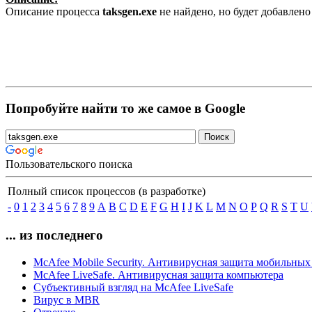
Описание процесса
taksgen.exe
не найдено, но будет добавлен
Попробуйте найти то же самое в Google
Пользовательского поиска
Полный список процессов (в разработке)
-
0
1
2
3
4
5
6
7
8
9
A
B
C
D
E
F
G
H
I
J
K
L
M
N
O
P
Q
R
S
T
U
... из последнего
McAfee Mobile Security. Антивирусная защита мобильных
McAfee LiveSafe. Антивирусная защита компьютера
Субъективный взгляд на McAfee LiveSafe
Вирус в MBR