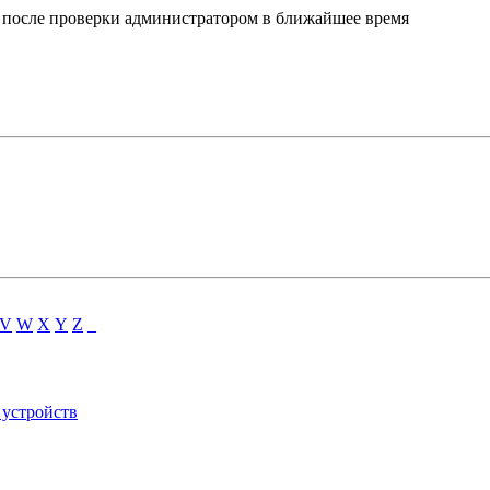
о после проверки администратором в ближайшее время
V
W
X
Y
Z
_
 устройств