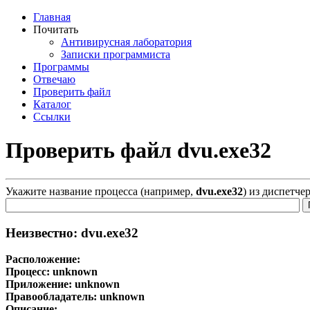
Главная
Почитать
Антивирусная лаборатория
Записки программиста
Программы
Отвечаю
Проверить файл
Каталог
Ссылки
Проверить файл dvu.exe32
Укажите название процесса (например,
dvu.exe32
) из диспетче
Неизвестно: dvu.exe32
Расположение:
Процесс:
unknown
Приложение:
unknown
Правообладатель:
unknown
Описание: