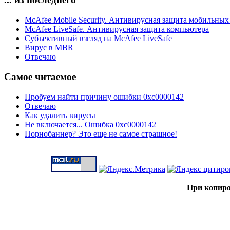
McAfee Mobile Security. Антивирусная защита мобильных
McAfee LiveSafe. Антивирусная защита компьютера
Субъективный взгляд на McAfee LiveSafe
Вирус в MBR
Отвечаю
Самое читаемое
Пробуем найти причину ошибки 0xc0000142
Отвечаю
Как удалить вирусы
Не включается... Ошибка 0xc0000142
Порнобаннер? Это еще не самое страшное!
При копиро