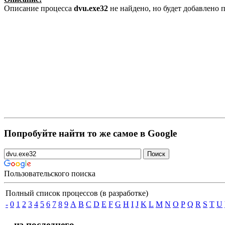
Описание процесса
dvu.exe32
не найдено, но будет добавлено
Попробуйте найти то же самое в Google
Пользовательского поиска
Полный список процессов (в разработке)
-
0
1
2
3
4
5
6
7
8
9
A
B
C
D
E
F
G
H
I
J
K
L
M
N
O
P
Q
R
S
T
U
... из последнего