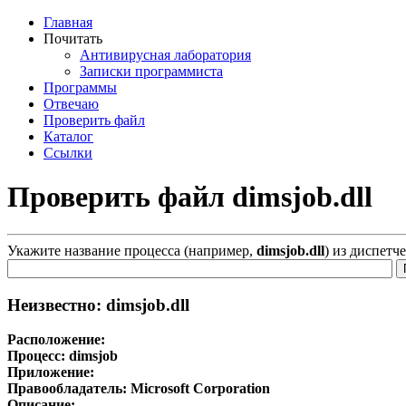
Главная
Почитать
Антивирусная лаборатория
Записки программиста
Программы
Отвечаю
Проверить файл
Каталог
Ссылки
Проверить файл dimsjob.dll
Укажите название процесса (например,
dimsjob.dll
) из диспетч
Неизвестно: dimsjob.dll
Расположение:
Процесс:
dimsjob
Приложение:
Правообладатель:
Microsoft Corporation
Описание: