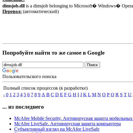
dimsjob.dll
is a dimsjob belonging to Microsoft� Windows� Operat
Перевод:
(автоматический)
Попробуйте найти то же самое в Google
Пользовательского поиска
Полный список процессов (в разработке)
-
0
1
2
3
4
5
6
7
8
9
A
B
C
D
E
F
G
H
I
J
K
L
M
N
O
P
Q
R
S
T
U
... из последнего
McAfee Mobile Security. Антивирусная защита мобильных
McAfee LiveSafe. Антивирусная защита компьютера
Субъективный взгляд на McAfee LiveSafe