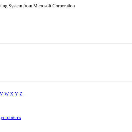
ing System from Microsoft Corporation
V
W
X
Y
Z
_
 устройств