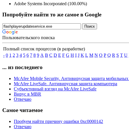
Adobe Systems Incorporated (100.00%)
Попробуйте найти то же самое в Google
Пользовательского поиска
Полный список процессов (в разработке)
-
0
1
2
3
4
5
6
7
8
9
A
B
C
D
E
F
G
H
I
J
K
L
M
N
O
P
Q
R
S
T
U
... из последнего
McAfee Mobile Security. Антивирусная защита мобильных
McAfee LiveSafe. Антивирусная защита компьютера
Субъективный взгляд на McAfee LiveSafe
Вирус в MBR
Отвечаю
Самое читаемое
Пробуем найти причину ошибки 0xc0000142
Отвечаю