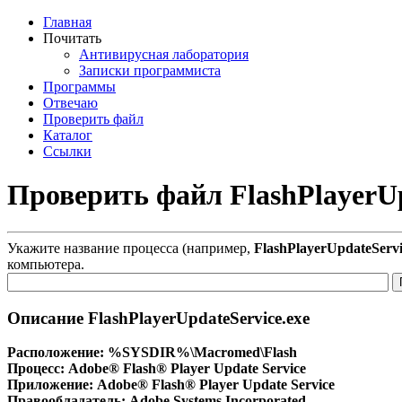
Главная
Почитать
Антивирусная лаборатория
Записки программиста
Программы
Отвечаю
Проверить файл
Каталог
Ссылки
Проверить файл FlashPlayerUp
Укажите название процесса (например,
FlashPlayerUpdateServi
компьютера.
Описание FlashPlayerUpdateService.exe
Расположение:
%SYSDIR%\Macromed\Flash
Процесс:
Adobe® Flash® Player Update Service
Приложение:
Adobe® Flash® Player Update Service
Правообладатель:
Adobe Systems Incorporated