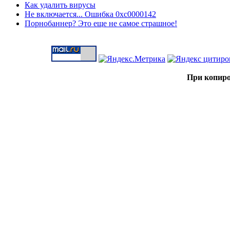
Как удалить вирусы
Не включается... Ошибка 0xc0000142
Порнобаннер? Это еще не самое страшное!
При копиро