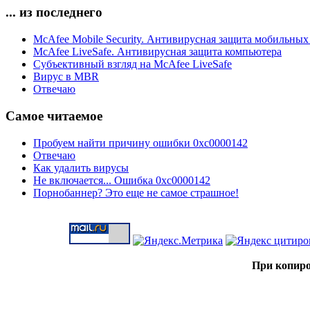
... из последнего
McAfee Mobile Security. Антивирусная защита мобильных
McAfee LiveSafe. Антивирусная защита компьютера
Субъективный взгляд на McAfee LiveSafe
Вирус в MBR
Отвечаю
Самое читаемое
Пробуем найти причину ошибки 0xc0000142
Отвечаю
Как удалить вирусы
Не включается... Ошибка 0xc0000142
Порнобаннер? Это еще не самое страшное!
При копиро