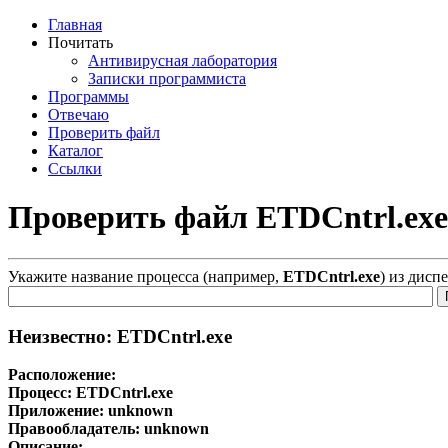
Главная
Почитать
Антивирусная лаборатория
Записки программиста
Программы
Отвечаю
Проверить файл
Каталог
Ссылки
Проверить файл ETDCntrl.exe
Укажите название процесса (например,
ETDCntrl.exe
) из дисп
Неизвестно: ETDCntrl.exe
Расположение:
Процесс:
ETDCntrl.exe
Приложение:
unknown
Правообладатель:
unknown
Описание: