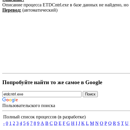
Описание процесса ETDCntrl.exe в базе данных не найдено, н
Перевод:
(автоматический)
Попробуйте найти то же самое в Google
Пользовательского поиска
Полный список процессов (в разработке)
-
0
1
2
3
4
5
6
7
8
9
A
B
C
D
E
F
G
H
I
J
K
L
M
N
O
P
Q
R
S
T
U