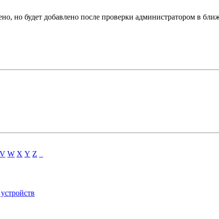
дено, но будет добавлено после проверки администратором в бл
V
W
X
Y
Z
_
 устройств