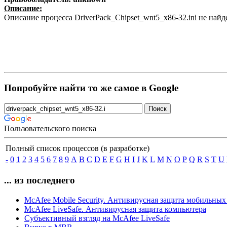
Описание:
Описание процесса DriverPack_Chipset_wnt5_x86-32.ini не най
Попробуйте найти то же самое в Google
Пользовательского поиска
Полный список процессов (в разработке)
-
0
1
2
3
4
5
6
7
8
9
A
B
C
D
E
F
G
H
I
J
K
L
M
N
O
P
Q
R
S
T
U
... из последнего
McAfee Mobile Security. Антивирусная защита мобильных
McAfee LiveSafe. Антивирусная защита компьютера
Субъективный взгляд на McAfee LiveSafe