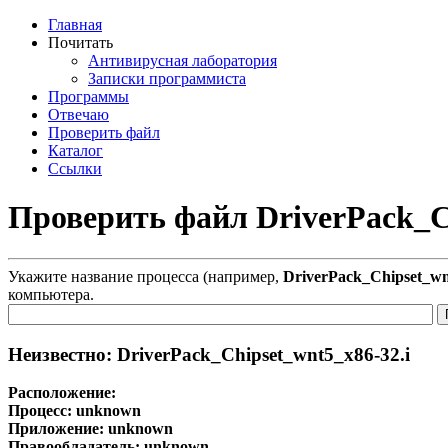
Главная
Почитать
Антивирусная лаборатория
Записки программиста
Программы
Отвечаю
Проверить файл
Каталог
Ссылки
Проверить файл DriverPack_Ch
Укажите название процесса (например,
DriverPack_Chipset_wn
компьютера.
Неизвестно: DriverPack_Chipset_wnt5_x86-32.i
Расположение:
Процесс:
unknown
Приложение:
unknown
Правообладатель:
unknown